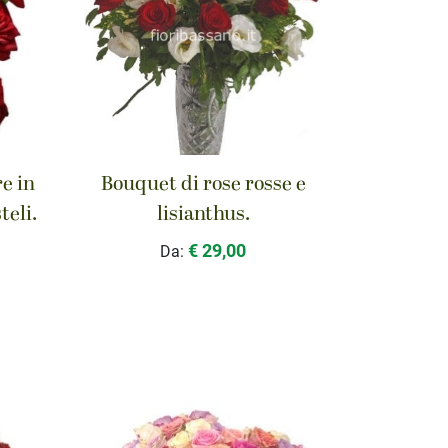
e in
Bouquet di rose rosse e
teli.
lisianthus.
€ 29,00
Da: