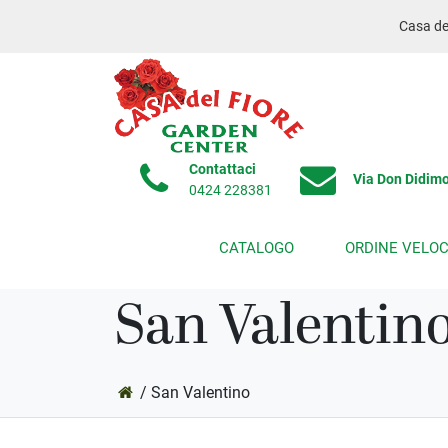
Casa del
Contattaci
Via Don Didimo
0424 228381
CATALOGO
ORDINE VELO
San Valentin
/ San Valentino