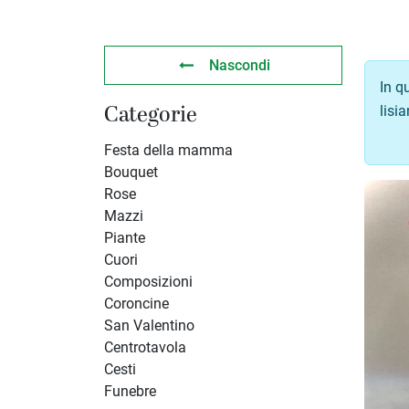
Nascondi
In q
lisi
Categorie
Festa della mamma
Bouquet
Rose
Mazzi
Piante
Cuori
Composizioni
Coroncine
San Valentino
Centrotavola
Cesti
Funebre