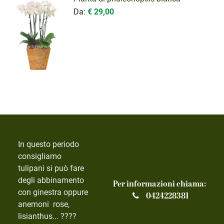
Da:
€ 29,00
In questo periodo
consigliamo
tulipani si può fare
degli abbinamento
Per informazioni chiama:
con ginestra oppure
0424228381
anemoni rose,
lisianthus... ????