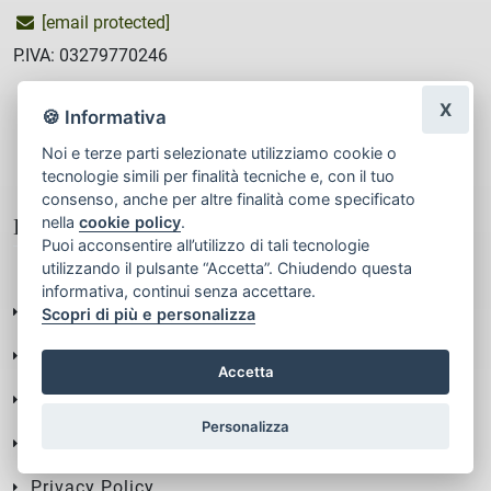
[email protected]
P.IVA: 03279770246
X
🍪 Informativa
Noi e terze parti selezionate utilizziamo cookie o
tecnologie simili per finalità tecniche e, con il tuo
consenso, anche per altre finalità come specificato
nella
cookie policy
.
Pagine
Puoi acconsentire all’utilizzo di tali tecnologie
utilizzando il pulsante “Accetta”. Chiudendo questa
informativa, continui senza accettare.
Chi siamo
Scopri di più e personalizza
Come funziona
Accetta
Contatti
Personalizza
Dove Consegniamo
Privacy Policy