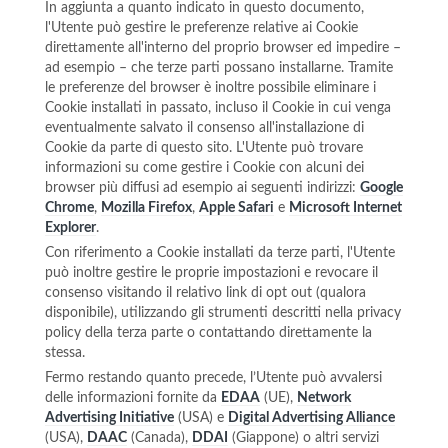
In aggiunta a quanto indicato in questo documento,
l'Utente può gestire le preferenze relative ai Cookie
direttamente all'interno del proprio browser ed impedire –
ad esempio – che terze parti possano installarne. Tramite
le preferenze del browser è inoltre possibile eliminare i
Cookie installati in passato, incluso il Cookie in cui venga
eventualmente salvato il consenso all'installazione di
Cookie da parte di questo sito. L'Utente può trovare
informazioni su come gestire i Cookie con alcuni dei
browser più diffusi ad esempio ai seguenti indirizzi:
Google
Chrome
,
Mozilla Firefox
,
Apple Safari
e
Microsoft Internet
Explorer
.
Con riferimento a Cookie installati da terze parti, l'Utente
può inoltre gestire le proprie impostazioni e revocare il
consenso visitando il relativo link di opt out (qualora
disponibile), utilizzando gli strumenti descritti nella privacy
policy della terza parte o contattando direttamente la
stessa.
Fermo restando quanto precede, l’Utente può avvalersi
delle informazioni fornite da
EDAA
(UE),
Network
Advertising Initiative
(USA) e
Digital Advertising Alliance
(USA),
DAAC
(Canada),
DDAI
(Giappone) o altri servizi