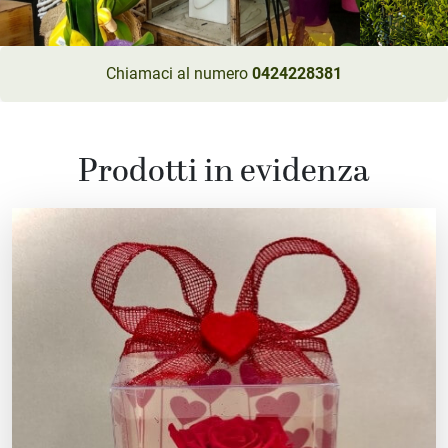
Chiamaci al numero
0424228381
Prodotti in evidenza
ub-Menu