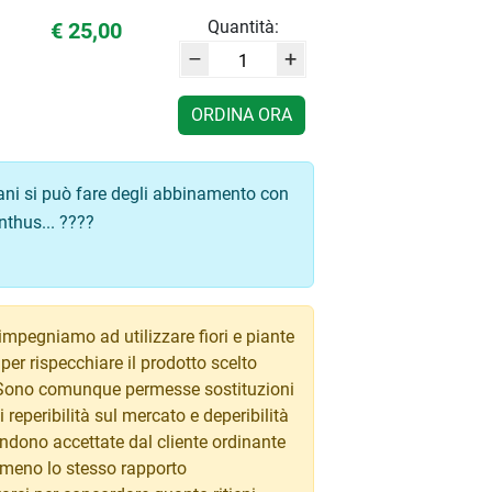
Quantità:
€ 25,00
–
+
ORDINA ORA
ani si può fare degli abbinamento con
nthus... ????
impegniamo ad utilizzare fiori e piante
 per rispecchiare il prodotto scelto
. Sono comunque permesse sostituzioni
i reperibilità sul mercato e deperibilità
tendono accettate dal cliente ordinante
almeno lo stesso rapporto