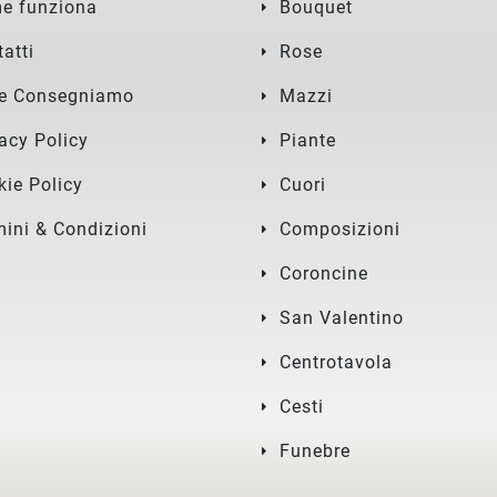
e funziona
Bouquet
atti
Rose
e Consegniamo
Mazzi
acy Policy
Piante
kie Policy
Cuori
mini & Condizioni
Composizioni
Coroncine
San Valentino
Centrotavola
Cesti
Funebre