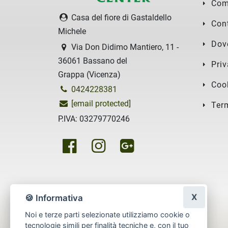
Com
Casa del fiore di Gastaldello
Cont
Michele
Dov
Via Don Didimo Mantiero, 11 -
36061 Bassano del
Priv
Grappa (Vicenza)
Coo
0424228381
[email protected]
Ter
P.IVA: 03279770246
X
🍪 Informativa
Noi e terze parti selezionate utilizziamo cookie o
tecnologie simili per finalità tecniche e, con il tuo