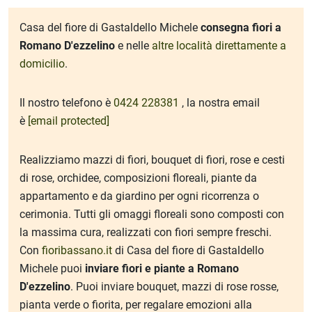
Casa del fiore di Gastaldello Michele
consegna fiori a
Romano D'ezzelino
e nelle
altre località direttamente a
domicilio
.
Il nostro telefono è
0424 228381
, la nostra email
ub-Menu
è
[email protected]
Realizziamo mazzi di fiori, bouquet di fiori, rose e cesti
di rose, orchidee, composizioni floreali, piante da
appartamento e da giardino per ogni ricorrenza o
cerimonia. Tutti gli omaggi floreali sono composti con
la massima cura, realizzati con fiori sempre freschi.
Con
fioribassano.it
di Casa del fiore di Gastaldello
Michele puoi
inviare fiori e piante a Romano
D'ezzelino
. Puoi inviare bouquet, mazzi di rose rosse,
pianta verde o fiorita, per regalare emozioni alla