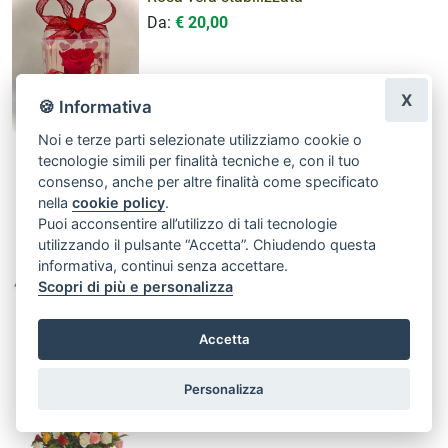
Da:
€ 20,00
X
🍪 Informativa
Noi e terze parti selezionate utilizziamo cookie o
tecnologie simili per finalità tecniche e, con il tuo
Rose rosse da comporre in mazzo per
consenso, anche per altre finalità come specificato
numero di steli.
nella
cookie policy
.
Da:
€ 18,00
Puoi acconsentire all’utilizzo di tali tecnologie
utilizzando il pulsante “Accetta”. Chiudendo questa
informativa, continui senza accettare.
Scopri di più e personalizza
Accetta
Composizione in cesto
Da:
€ 30,00
Personalizza